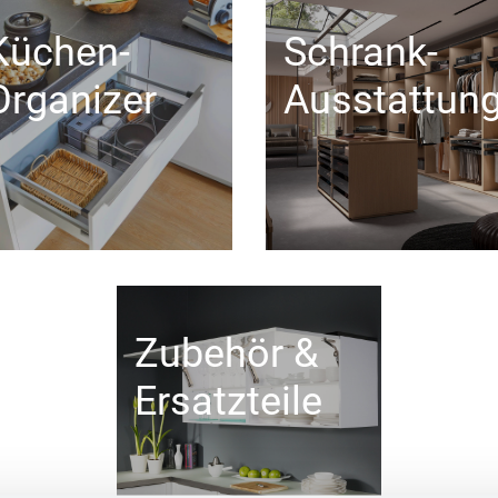
Küchen-
Schrank-
Organizer
Ausstattun
Zubehör &
Ersatzteile