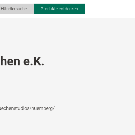
r Händlersuche
Produkte entdecken
en e.K.
uechenstudios/nuernberg/