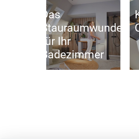
Das
Stauraumwunder
für Ihr
Badezimmer