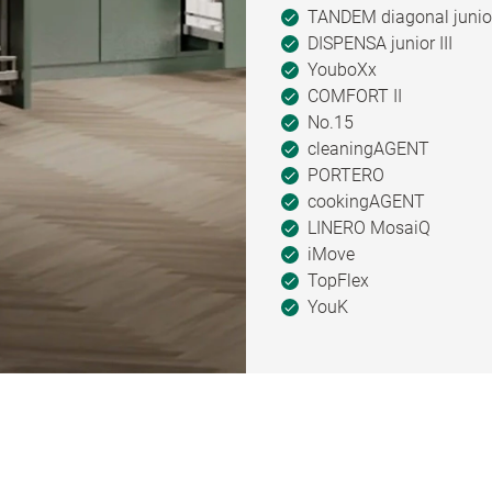
TANDEM diagonal junio
DISPENSA junior III
YouboXx
COMFORT II
No.15
cleaningAGENT
PORTERO
cookingAGENT
LINERO MosaiQ
iMove
TopFlex
YouK