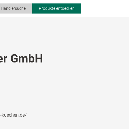
r Händlersuche
Produkte entdecken
er GmbH
r-kuechen.de/