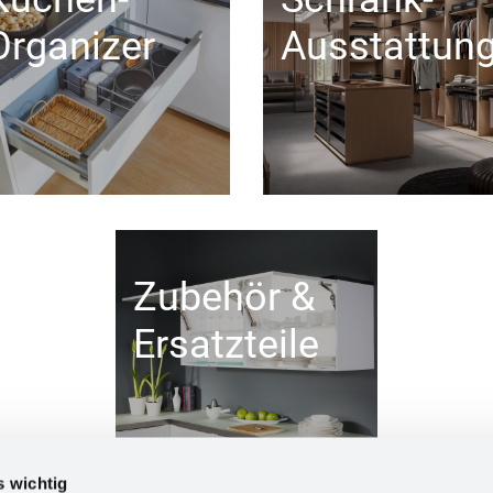
Organizer
Ausstattun
Zubehör &
Ersatzteile
s wichtig