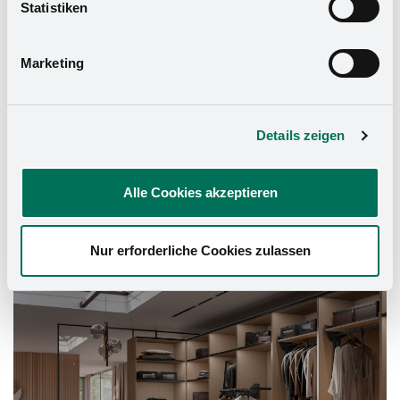
widerrufen. Mehr Informationen finden Sie in unserer
Statistiken
Datenschutzerklärung
und in unserem
Impressum
.
Marketing
Details zeigen
Alle Cookies akzeptieren
Nur erforderliche Cookies zulassen
Schrank-Ausstattung