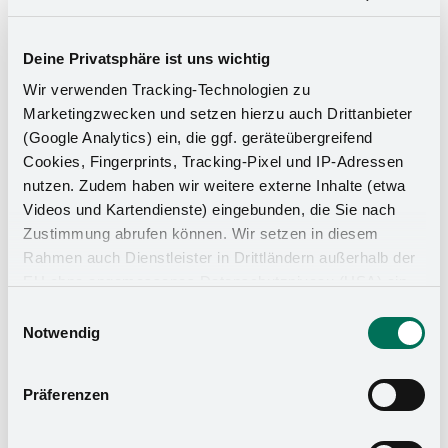
Deine Privatsphäre ist uns wichtig
Wir verwenden Tracking-Technologien zu
Marketingzwecken und setzen hierzu auch Drittanbieter
(Google Analytics) ein, die ggf. geräteübergreifend
Cookies, Fingerprints, Tracking-Pixel und IP-Adressen
nutzen. Zudem haben wir weitere externe Inhalte (etwa
Videos und Kartendienste) eingebunden, die Sie nach
Zustimmung abrufen können. Wir setzen in diesem
Rahmen auch Dienstleister in Drittländern außerhalb der
EU ohne angemessenes Datenschutzniveau (USA) ein,
Küchen-Organizer
was das Risiko beinhaltet, dass Behörden auf die Daten
Einwilligungsauswahl
zu Sicherheits- und Überwachungszwecken zugreifen,
Notwendig
ohne dass Sie hierüber informiert werden oder
Rechtsmittel einlegen können. Mit Ihrer Einstellung
Präferenzen
willigen Sie in die oben beschriebenen Vorgänge ein. Sie
können die Einwilligung mit Wirkung für die Zukunft