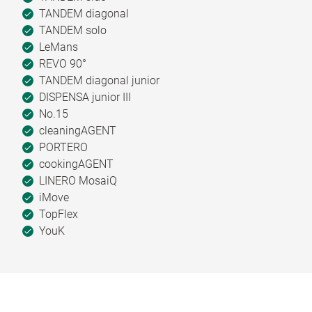
TANDEM diagonal
TANDEM solo
LeMans
REVO 90°
TANDEM diagonal junior
DISPENSA junior III
No.15
cleaningAGENT
PORTERO
cookingAGENT
LINERO MosaiQ
iMove
TopFlex
YouK