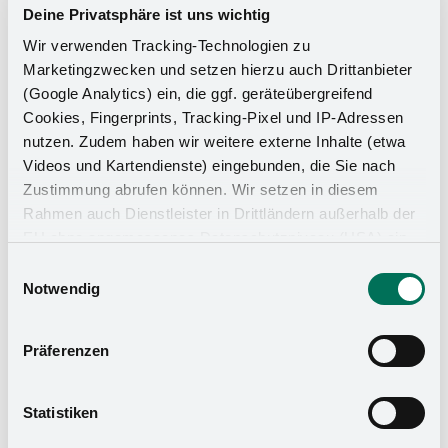
Deine Privatsphäre ist uns wichtig
Wir verwenden Tracking-Technologien zu
Marketingzwecken und setzen hierzu auch Drittanbieter
(Google Analytics) ein, die ggf. geräteübergreifend
Cookies, Fingerprints, Tracking-Pixel und IP-Adressen
nutzen. Zudem haben wir weitere externe Inhalte (etwa
Videos und Kartendienste) eingebunden, die Sie nach
Zustimmung abrufen können. Wir setzen in diesem
Küchen-Organizer
Rahmen auch Dienstleister in Drittländern außerhalb der
EU ohne angemessenes Datenschutzniveau (USA) ein,
was das Risiko beinhaltet, dass Behörden auf die Daten
Einwilligungsauswahl
zu Sicherheits- und Überwachungszwecken zugreifen,
Notwendig
ohne dass Sie hierüber informiert werden oder
Rechtsmittel einlegen können. Mit Ihrer Einstellung
Präferenzen
willigen Sie in die oben beschriebenen Vorgänge ein. Sie
können die Einwilligung mit Wirkung für die Zukunft
widerrufen. Mehr Informationen finden Sie in unserer
Statistiken
Datenschutzerklärung
und in unserem
Impressum
.