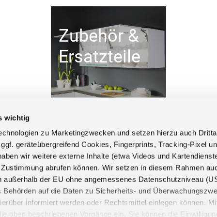
Zubehör &
Ersatzteile
s wichtig
chnologien zu Marketingzwecken und setzen hierzu auch Dritta
 ggf. geräteübergreifend Cookies, Fingerprints, Tracking-Pixel un
ben wir weitere externe Inhalte (etwa Videos und Kartendienst
INFORM
h Zustimmung abrufen können. Wir setzen in diesem Rahmen au
dern außerhalb der EU ohne angemessenes Datenschutzniveau (U
Impress
ss Behörden auf die Daten zu Sicherheits- und Überwachungszw
Datensch
ierüber informiert werden oder Rechtsmittel einlegen können. Mit
n die oben beschriebenen Vorgänge ein. Sie können die Einwilligun