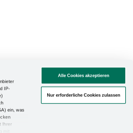
Alle Cookies akzeptieren
nbieter
d IP-
Nur erforderliche Cookies zulassen
e)
ATIONEN
ch
SA) ein, was
um
ecken
utz
 Ihrer
g mit