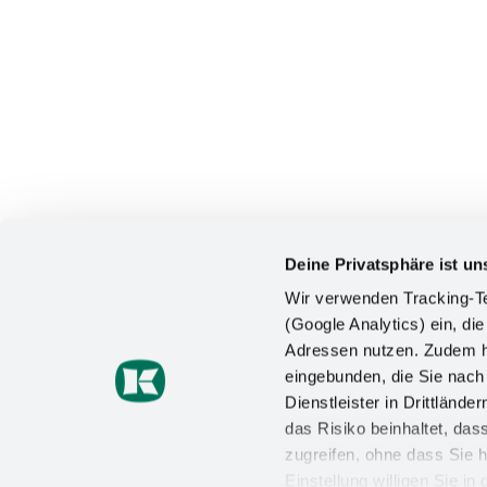
Deine Privatsphäre ist un
Wir verwenden Tracking-Te
(Google Analytics) ein, die
Adressen nutzen. Zudem ha
KONTAKT
eingebunden, die Sie nac
Dienstleister in Drittlän
Kesseböhmer Holding KG
das Risiko beinhaltet, da
Mindener Straße 208
49152 Bad Essen
zugreifen, ohne dass Sie h
Einstellung willigen Sie i