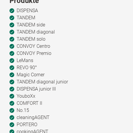
Produkte
DISPENSA
TANDEM
TANDEM side
TANDEM diagonal
TANDEM solo
CONVOY Centro
CONVOY Premio
LeMans
REVO 90°
Magic Corner
TANDEM diagonal junior
DISPENSA junior III
YouboXx
COMFORT II
No.15
cleaningAGENT
PORTERO
cookingAGENT