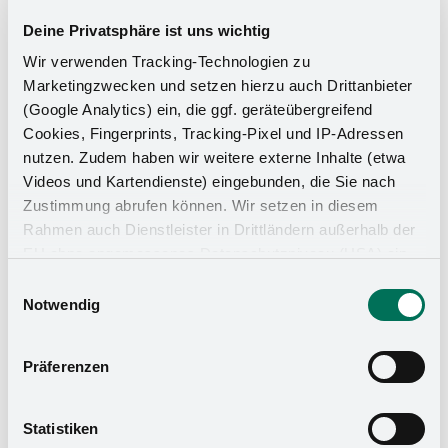
Deine Privatsphäre ist uns wichtig
Wir verwenden Tracking-Technologien zu
Marketingzwecken und setzen hierzu auch Drittanbieter
(Google Analytics) ein, die ggf. geräteübergreifend
Cookies, Fingerprints, Tracking-Pixel und IP-Adressen
nutzen. Zudem haben wir weitere externe Inhalte (etwa
Videos und Kartendienste) eingebunden, die Sie nach
Zustimmung abrufen können. Wir setzen in diesem
Rahmen auch Dienstleister in Drittländern außerhalb der
Küchen-Organizer
EU ohne angemessenes Datenschutzniveau (USA) ein,
was das Risiko beinhaltet, dass Behörden auf die Daten
Einwilligungsauswahl
zu Sicherheits- und Überwachungszwecken zugreifen,
Notwendig
ohne dass Sie hierüber informiert werden oder
Rechtsmittel einlegen können. Mit Ihrer Einstellung
Präferenzen
willigen Sie in die oben beschriebenen Vorgänge ein. Sie
können die Einwilligung mit Wirkung für die Zukunft
widerrufen. Mehr Informationen finden Sie in unserer
Statistiken
Datenschutzerklärung
und in unserem
Impressum
.