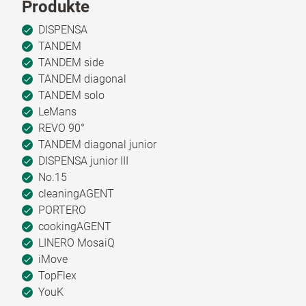
Produkte
DISPENSA
TANDEM
TANDEM side
TANDEM diagonal
TANDEM solo
LeMans
REVO 90°
TANDEM diagonal junior
DISPENSA junior III
No.15
cleaningAGENT
PORTERO
cookingAGENT
LINERO MosaiQ
iMove
TopFlex
YouK