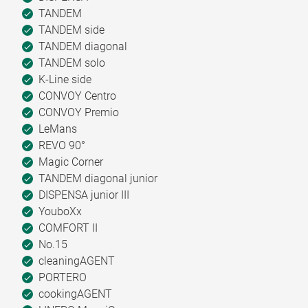
TANDEM
TANDEM side
TANDEM diagonal
TANDEM solo
K-Line side
CONVOY Centro
CONVOY Premio
LeMans
REVO 90°
Magic Corner
TANDEM diagonal junior
DISPENSA junior III
YouboXx
COMFORT II
No.15
cleaningAGENT
PORTERO
cookingAGENT