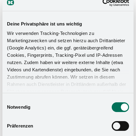
Deine Privatsphäre ist uns wichtig
Wir verwenden Tracking-Technologien zu
Marketingzwecken und setzen hierzu auch Drittanbieter
(Google Analytics) ein, die ggf. geräteübergreifend
Cookies, Fingerprints, Tracking-Pixel und IP-Adressen
nutzen. Zudem haben wir weitere externe Inhalte (etwa
Videos und Kartendienste) eingebunden, die Sie nach
Zustimmung abrufen können. Wir setzen in diesem
Rahmen auch Dienstleister in Drittländern außerhalb der
EU ohne angemessenes Datenschutzniveau (USA) ein,
was das Risiko beinhaltet, dass Behörden auf die Daten
Einwilligungsauswahl
Küchen-Organizer
zu Sicherheits- und Überwachungszwecken zugreifen,
Notwendig
ohne dass Sie hierüber informiert werden oder
Rechtsmittel einlegen können. Mit Ihrer Einstellung
Präferenzen
willigen Sie in die oben beschriebenen Vorgänge ein. Sie
können die Einwilligung mit Wirkung für die Zukunft