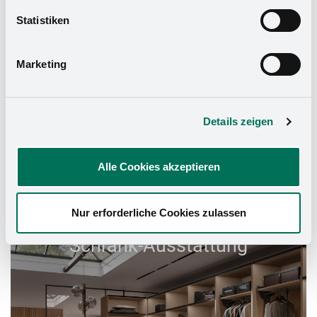
widerrufen. Mehr Informationen finden Sie in unserer
Statistiken
Datenschutzerklärung
und in unserem
Impressum
.
Marketing
Details zeigen
Alle Cookies akzeptieren
Nur erforderliche Cookies zulassen
Schrank-Ausstattung