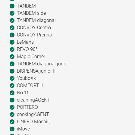
TANDEM
TANDEM side
TANDEM diagonal
CONVOY Centro
CONVOY Premio
LeMans
REVO 90°
Magic Corner
TANDEM diagonal junior
DISPENSA junior III
YouboXx
COMFORT II
No.15
cleaningAGENT
PORTERO
cookingAGENT
LINERO MosaiQ
iMove