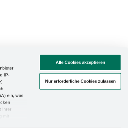
Alle Cookies akzeptieren
nbieter
d IP-
Nur erforderliche Cookies zulassen
e)
ATIONEN
ch
SA) ein, was
um
ecken
utz
 Ihrer
g mit
-Einstellungen