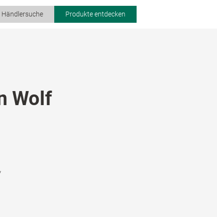
r Händlersuche
Produkte entdecken
n Wolf
/