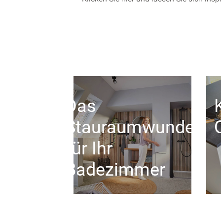
Das
Stauraumwunder
für Ihr
Badezimmer