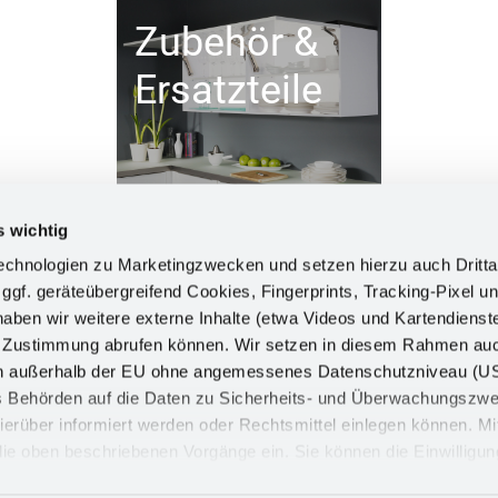
Zubehör &
Ersatzteile
s wichtig
chnologien zu Marketingzwecken und setzen hierzu auch Dritta
 ggf. geräteübergreifend Cookies, Fingerprints, Tracking-Pixel un
ben wir weitere externe Inhalte (etwa Videos und Kartendienst
INFORM
h Zustimmung abrufen können. Wir setzen in diesem Rahmen au
dern außerhalb der EU ohne angemessenes Datenschutzniveau (U
Impress
ss Behörden auf die Daten zu Sicherheits- und Überwachungszw
Datensch
ierüber informiert werden oder Rechtsmittel einlegen können. Mit
n die oben beschriebenen Vorgänge ein. Sie können die Einwilligun
Cookie
derrufen. Mehr Informationen finden Sie in unserer