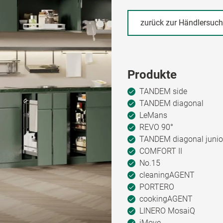
zurück zur Händlersuc
Produkte
TANDEM side
TANDEM diagonal
LeMans
REVO 90°
TANDEM diagonal junio
COMFORT II
No.15
cleaningAGENT
PORTERO
cookingAGENT
LINERO MosaiQ
iMove