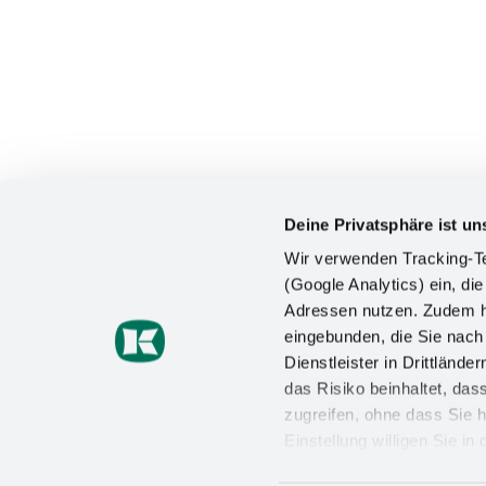
Deine Privatsphäre ist un
Wir verwenden Tracking-Te
(Google Analytics) ein, die
Adressen nutzen. Zudem ha
KONTAKT
eingebunden, die Sie nac
Dienstleister in Drittlän
Kesseböhmer Holding KG
das Risiko beinhaltet, da
Mindener Straße 208
49152 Bad Essen
zugreifen, ohne dass Sie h
Einstellung willigen Sie i
+49 (5742) 46-0
Wirkung für die Zukunft wi
info@kesseboehmer.de