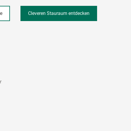
he
Cleveren Stauraum entdecken
r