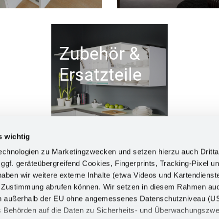
Zubehör &
Ersatzteile
s wichtig
chnologien zu Marketingzwecken und setzen hierzu auch Dritta
 ggf. geräteübergreifend Cookies, Fingerprints, Tracking-Pixel un
ben wir weitere externe Inhalte (etwa Videos und Kartendienst
INFORM
h Zustimmung abrufen können. Wir setzen in diesem Rahmen au
dern außerhalb der EU ohne angemessenes Datenschutzniveau (U
Impress
ss Behörden auf die Daten zu Sicherheits- und Überwachungszw
Datensch