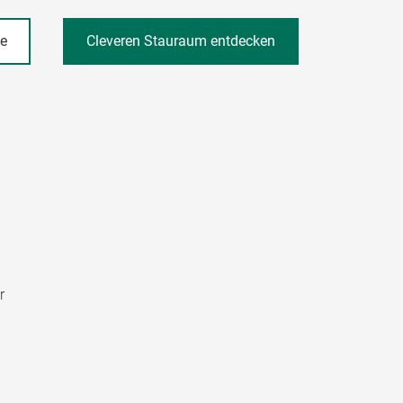
he
Cleveren Stauraum entdecken
r