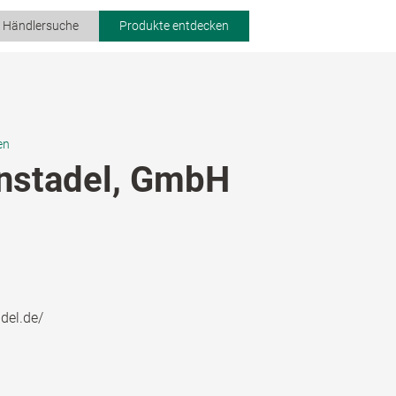
r Händlersuche
Produkte entdecken
en
nstadel, GmbH
del.de/