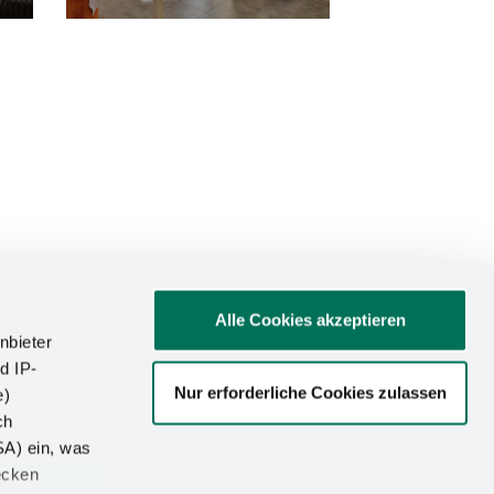
Alle Cookies akzeptieren
nbieter
d IP-
Nur erforderliche Cookies zulassen
e)
ATIONEN
ch
SA) ein, was
um
ecken
utz