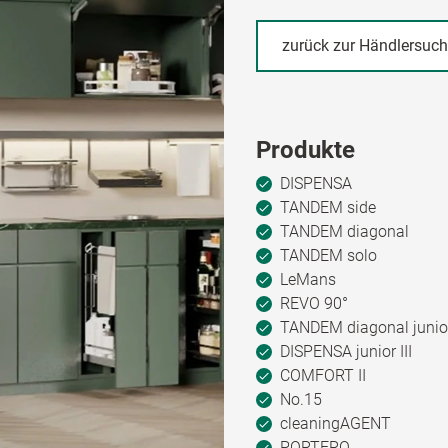
zurück zur Händlersuc
Produkte
DISPENSA
TANDEM side
TANDEM diagonal
TANDEM solo
LeMans
REVO 90°
TANDEM diagonal junio
DISPENSA junior III
COMFORT II
No.15
cleaningAGENT
PORTERO