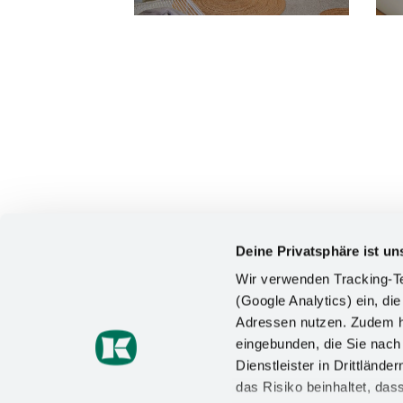
Deine Privatsphäre ist un
Wir verwenden Tracking-Te
(Google Analytics) ein, die
Adressen nutzen. Zudem ha
KONTAKT
eingebunden, die Sie nac
Dienstleister in Drittlän
Kesseböhmer Holding KG
das Risiko beinhaltet, da
Mindener Straße 208