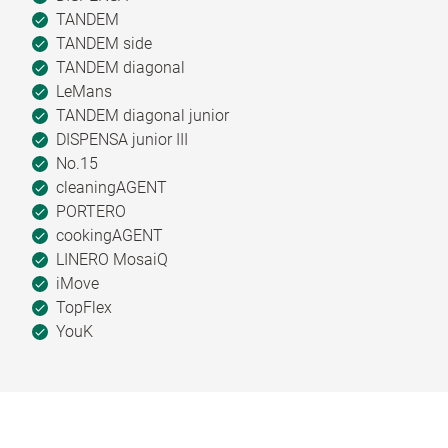
TANDEM
TANDEM side
TANDEM diagonal
LeMans
TANDEM diagonal junior
DISPENSA junior III
No.15
cleaningAGENT
PORTERO
cookingAGENT
LINERO MosaiQ
iMove
TopFlex
YouK