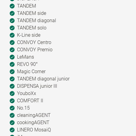
TANDEM
TANDEM side
TANDEM diagonal
TANDEM solo
K-Line side
CONVOY Centro
CONVOY Premio
LeMans
REVO 90°
Magic Corner
TANDEM diagonal junior
DISPENSA junior III
YouboXx
COMFORT II
No.15
cleaningAGENT
cookingAGENT
LINERO MosaiQ