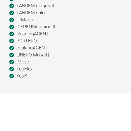
TANDEM diagonal
TANDEM solo
LeMans
DISPENSA junior III
cleaningAGENT
PORTERO
cookingAGENT
LINERO MosaiQ
iMove
TopFlex
YouK