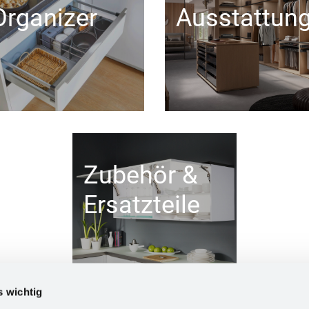
Organizer
Ausstattun
Zubehör &
Ersatzteile
s wichtig