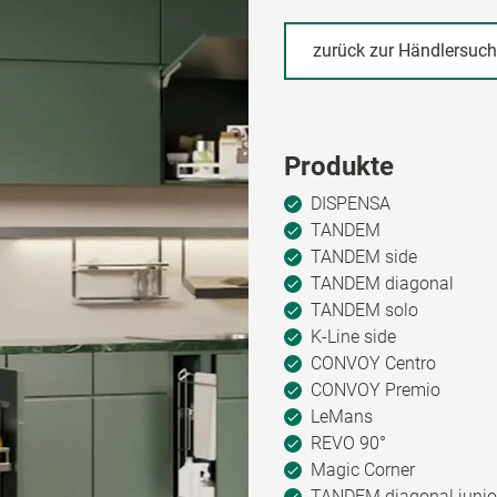
zurück zur Händlersuc
Produkte
DISPENSA
TANDEM
TANDEM side
TANDEM diagonal
TANDEM solo
K-Line side
CONVOY Centro
CONVOY Premio
LeMans
REVO 90°
Magic Corner
TANDEM diagonal junio