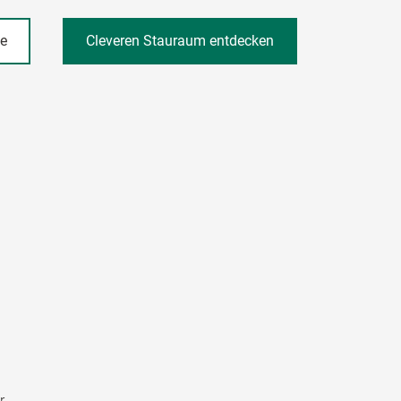
he
Cleveren Stauraum entdecken
r