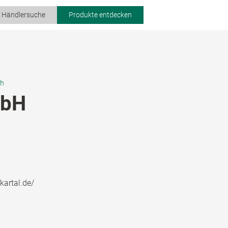
r Händlersuche
Produkte entdecken
ch
mbH
kartal.de/