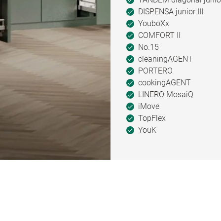
DISPENSA junior III
YouboXx
COMFORT II
No.15
cleaningAGENT
PORTERO
cookingAGENT
LINERO MosaiQ
iMove
TopFlex
YouK