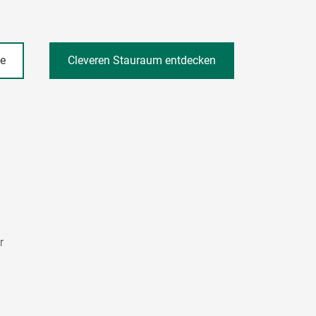
he
Cleveren Stauraum entdecken
r