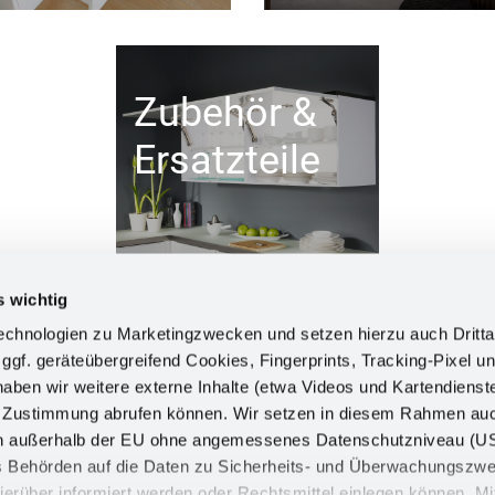
Zubehör &
Ersatzteile
s wichtig
chnologien zu Marketingzwecken und setzen hierzu auch Dritta
 ggf. geräteübergreifend Cookies, Fingerprints, Tracking-Pixel un
ben wir weitere externe Inhalte (etwa Videos und Kartendienst
INFORM
h Zustimmung abrufen können. Wir setzen in diesem Rahmen au
dern außerhalb der EU ohne angemessenes Datenschutzniveau (U
Impress
ss Behörden auf die Daten zu Sicherheits- und Überwachungszw
Datensch
ierüber informiert werden oder Rechtsmittel einlegen können. Mit