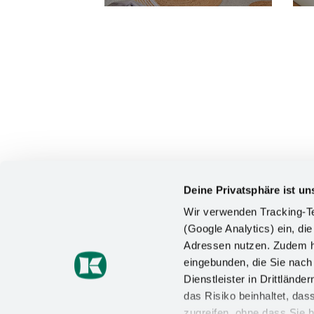
Deine Privatsphäre ist un
Wir verwenden Tracking-Te
(Google Analytics) ein, die
Adressen nutzen. Zudem ha
KONTAKT
eingebunden, die Sie nac
Dienstleister in Drittlän
Kesseböhmer Holding KG
das Risiko beinhaltet, da
Mindener Straße 208
49152 Bad Essen
zugreifen, ohne dass Sie h