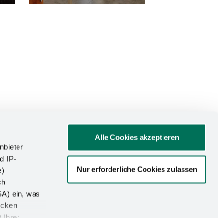
Alle Cookies akzeptieren
nbieter
d IP-
Nur erforderliche Cookies zulassen
e)
ATIONEN
ch
SA) ein, was
um
ecken
utz
 Ihrer