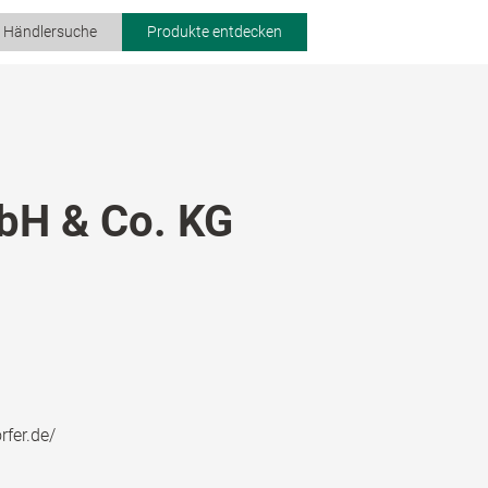
r Händlersuche
Produkte entdecken
bH & Co. KG
fer.de/