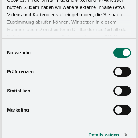
Badezimmer
nutzen. Zudem haben wir weitere externe Inhalte (etwa
Videos und Kartendienste) eingebunden, die Sie nach
Zustimmung abrufen können. Wir setzen in diesem
Rahmen auch Dienstleister in Drittländern außerhalb der
EU ohne angemessenes Datenschutzniveau (USA) ein,
was das Risiko beinhaltet, dass Behörden auf die Daten
Einwilligungsauswahl
zu Sicherheits- und Überwachungszwecken zugreifen,
Notwendig
ohne dass Sie hierüber informiert werden oder
Rechtsmittel einlegen können. Mit Ihrer Einstellung
Präferenzen
willigen Sie in die oben beschriebenen Vorgänge ein. Sie
können die Einwilligung mit Wirkung für die Zukunft
widerrufen. Mehr Informationen finden Sie in unserer
Statistiken
Datenschutzerklärung
und in unserem
Impressum
.
Marketing
Küchen-Organizer
Details zeigen