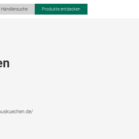
r Händlersuche
Produkte entdecken
en
auskuechen.de/