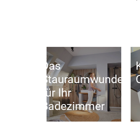
Das
Stauraumwunder
für Ihr
Badezimmer