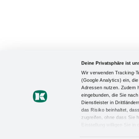
Deine Privatsphäre ist un
Wir verwenden Tracking-Te
(Google Analytics) ein, die
Adressen nutzen. Zudem ha
KONTAKT
eingebunden, die Sie nac
Dienstleister in Drittlän
Kesseböhmer Holding KG
das Risiko beinhaltet, da
Mindener Straße 208
49152 Bad Essen
zugreifen, ohne dass Sie h
Einstellung willigen Sie i
+49 (5742) 46-0
Wirkung für die Zukunft wi
info@kesseboehmer.de