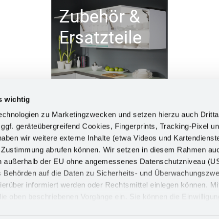
Zubehör &
Ersatzteile
s wichtig
chnologien zu Marketingzwecken und setzen hierzu auch Dritta
 ggf. geräteübergreifend Cookies, Fingerprints, Tracking-Pixel un
ben wir weitere externe Inhalte (etwa Videos und Kartendienst
INFORM
h Zustimmung abrufen können. Wir setzen in diesem Rahmen au
dern außerhalb der EU ohne angemessenes Datenschutzniveau (U
Impress
ss Behörden auf die Daten zu Sicherheits- und Überwachungszw
Datensch
ierüber informiert werden oder Rechtsmittel einlegen können. Mit
n die oben beschriebenen Vorgänge ein. Sie können die Einwilligun
Cookie
derrufen. Mehr Informationen finden Sie in unserer