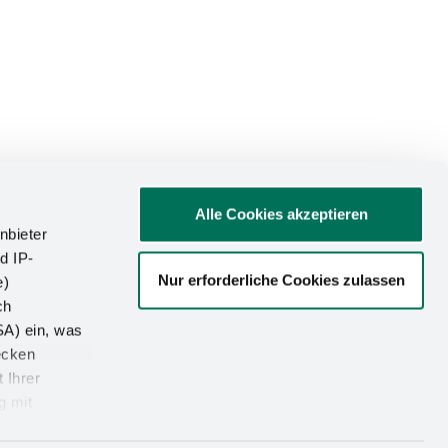
Alle Cookies akzeptieren
nbieter
d IP-
Nur erforderliche Cookies zulassen
e)
ATIONEN
ch
SA) ein, was
um
ecken
utz
 Ihrer
g mit
-Einstellungen