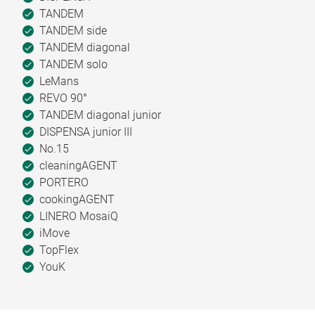
TANDEM
TANDEM side
TANDEM diagonal
TANDEM solo
LeMans
REVO 90°
TANDEM diagonal junior
DISPENSA junior III
No.15
cleaningAGENT
PORTERO
cookingAGENT
LINERO MosaiQ
iMove
TopFlex
YouK