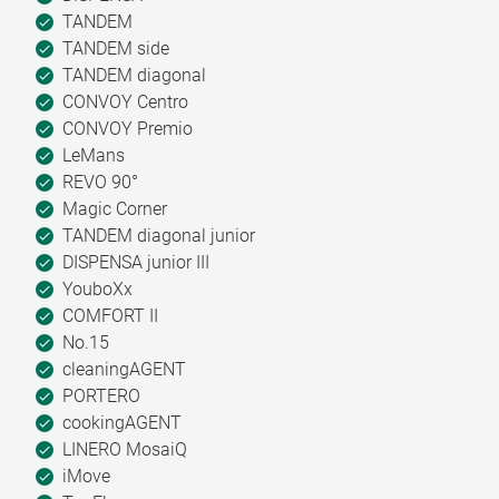
TANDEM
TANDEM side
TANDEM diagonal
CONVOY Centro
CONVOY Premio
LeMans
REVO 90°
Magic Corner
TANDEM diagonal junior
DISPENSA junior III
YouboXx
COMFORT II
No.15
cleaningAGENT
PORTERO
cookingAGENT
LINERO MosaiQ
iMove