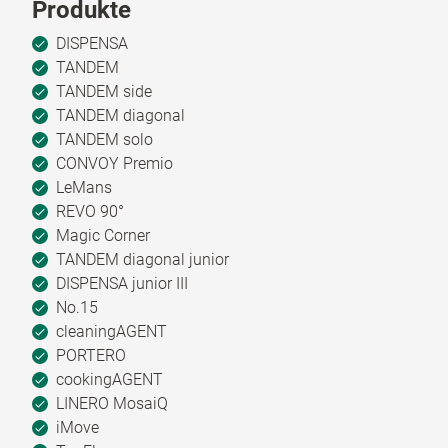
Produkte
DISPENSA
TANDEM
TANDEM side
TANDEM diagonal
TANDEM solo
CONVOY Premio
LeMans
REVO 90°
Magic Corner
TANDEM diagonal junior
DISPENSA junior III
No.15
cleaningAGENT
PORTERO
cookingAGENT
LINERO MosaiQ
iMove