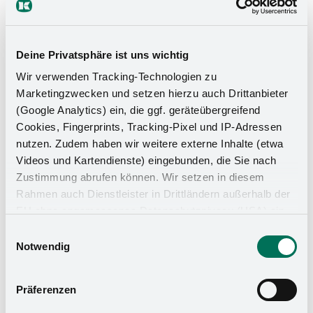
Deine Privatsphäre ist uns wichtig
Wir verwenden Tracking-Technologien zu
Marketingzwecken und setzen hierzu auch Drittanbieter
(Google Analytics) ein, die ggf. geräteübergreifend
Cookies, Fingerprints, Tracking-Pixel und IP-Adressen
nutzen. Zudem haben wir weitere externe Inhalte (etwa
Videos und Kartendienste) eingebunden, die Sie nach
Zustimmung abrufen können. Wir setzen in diesem
Rahmen auch Dienstleister in Drittländern außerhalb der
EU ohne angemessenes Datenschutzniveau (USA) ein,
was das Risiko beinhaltet, dass Behörden auf die Daten
Einwilligungsauswahl
Küchen-Organizer
zu Sicherheits- und Überwachungszwecken zugreifen,
Notwendig
ohne dass Sie hierüber informiert werden oder
Rechtsmittel einlegen können. Mit Ihrer Einstellung
Präferenzen
willigen Sie in die oben beschriebenen Vorgänge ein. Sie
können die Einwilligung mit Wirkung für die Zukunft