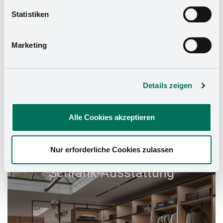
widerrufen. Mehr Informationen finden Sie in unserer
Statistiken
Datenschutzerklärung
und in unserem
Impressum
.
Marketing
Details zeigen
Alle Cookies akzeptieren
Nur erforderliche Cookies zulassen
Schrank-Ausstattung