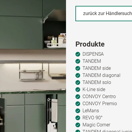
zurück zur Händlersuc
Produkte
DISPENSA
TANDEM
TANDEM side
TANDEM diagonal
TANDEM solo
K-Line side
CONVOY Centro
CONVOY Premio
LeMans
REVO 90°
Magic Corner
TANDEM diagonal junio