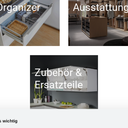
Organizer
Ausstattun
Zubehör &
Ersatzteile
s wichtig