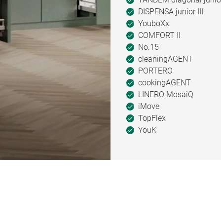
DISPENSA junior III
YouboXx
COMFORT II
No.15
cleaningAGENT
PORTERO
cookingAGENT
LINERO MosaiQ
iMove
TopFlex
YouK