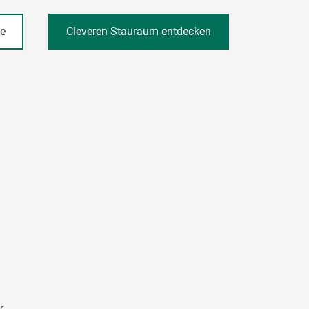
he
Cleveren Stauraum entdecken
r