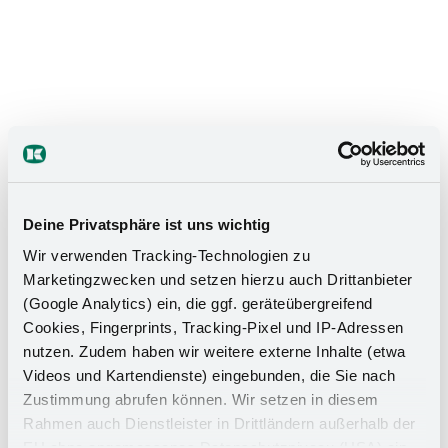
Das Stauraumwunder für Ihr
Badezimmer
Deine Privatsphäre ist uns wichtig
Wir verwenden Tracking-Technologien zu
Marketingzwecken und setzen hierzu auch Drittanbieter
(Google Analytics) ein, die ggf. geräteübergreifend
Cookies, Fingerprints, Tracking-Pixel und IP-Adressen
nutzen. Zudem haben wir weitere externe Inhalte (etwa
Videos und Kartendienste) eingebunden, die Sie nach
Zustimmung abrufen können. Wir setzen in diesem
Rahmen auch Dienstleister in Drittländern außerhalb der
EU ohne angemessenes Datenschutzniveau (USA) ein,