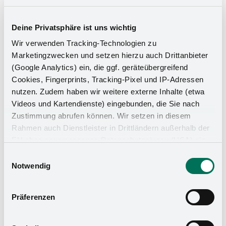
Deine Privatsphäre ist uns wichtig
Wir verwenden Tracking-Technologien zu
Marketingzwecken und setzen hierzu auch Drittanbieter
(Google Analytics) ein, die ggf. geräteübergreifend
Cookies, Fingerprints, Tracking-Pixel und IP-Adressen
nutzen. Zudem haben wir weitere externe Inhalte (etwa
Videos und Kartendienste) eingebunden, die Sie nach
Zustimmung abrufen können. Wir setzen in diesem
Rahmen auch Dienstleister in Drittländern außerhalb der
EU ohne angemessenes Datenschutzniveau (USA) ein,
Küchen-Organizer
was das Risiko beinhaltet, dass Behörden auf die Daten
Einwilligungsauswahl
zu Sicherheits- und Überwachungszwecken zugreifen,
Notwendig
ohne dass Sie hierüber informiert werden oder
Rechtsmittel einlegen können. Mit Ihrer Einstellung
Präferenzen
willigen Sie in die oben beschriebenen Vorgänge ein. Sie
können die Einwilligung mit Wirkung für die Zukunft
widerrufen. Mehr Informationen finden Sie in unserer