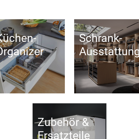
Küchen-
Schrank-
Organizer
Ausstattun
Zubehör &
Ersatzteile