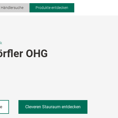
r Händlersuche
Produkte entdecken
sk
örfler OHG
he
Cleveren Stauraum entdecken