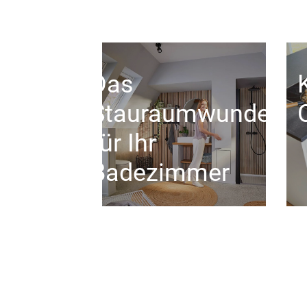
Das
Stauraumwunder
für Ihr
Badezimmer