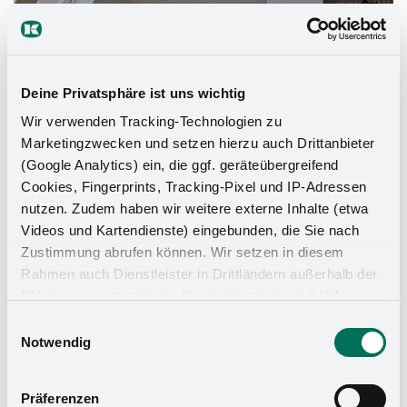
Deine Privatsphäre ist uns wichtig
Wir verwenden Tracking-Technologien zu
Marketingzwecken und setzen hierzu auch Drittanbieter
(Google Analytics) ein, die ggf. geräteübergreifend
Cookies, Fingerprints, Tracking-Pixel und IP-Adressen
nutzen. Zudem haben wir weitere externe Inhalte (etwa
Videos und Kartendienste) eingebunden, die Sie nach
Zustimmung abrufen können. Wir setzen in diesem
Rahmen auch Dienstleister in Drittländern außerhalb der
EU ohne angemessenes Datenschutzniveau (USA) ein,
was das Risiko beinhaltet, dass Behörden auf die Daten
Einwilligungsauswahl
zu Sicherheits- und Überwachungszwecken zugreifen,
Notwendig
Küchen-Organizer
ohne dass Sie hierüber informiert werden oder
Rechtsmittel einlegen können. Mit Ihrer Einstellung
Präferenzen
willigen Sie in die oben beschriebenen Vorgänge ein. Sie