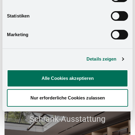
können die Einwilligung mit Wirkung für die Zukunft
widerrufen. Mehr Informationen finden Sie in unserer
Statistiken
Datenschutzerklärung
und in unserem
Impressum
.
Marketing
Details zeigen
Alle Cookies akzeptieren
Nur erforderliche Cookies zulassen
Schrank-Ausstattung