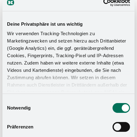
Deine Privatsphäre ist uns wichtig
Wir verwenden Tracking-Technologien zu
Marketingzwecken und setzen hierzu auch Drittanbieter
(Google Analytics) ein, die ggf. geräteübergreifend
Cookies, Fingerprints, Tracking-Pixel und IP-Adressen
nutzen. Zudem haben wir weitere externe Inhalte (etwa
Videos und Kartendienste) eingebunden, die Sie nach
Zustimmung abrufen können. Wir setzen in diesem
Rahmen auch Dienstleister in Drittländern außerhalb der
EU ohne angemessenes Datenschutzniveau (USA) ein,
was das Risiko beinhaltet, dass Behörden auf die Daten
Einwilligungsauswahl
Küchen-Organizer
zu Sicherheits- und Überwachungszwecken zugreifen,
Notwendig
ohne dass Sie hierüber informiert werden oder
Rechtsmittel einlegen können. Mit Ihrer Einstellung
Präferenzen
willigen Sie in die oben beschriebenen Vorgänge ein. Sie
können die Einwilligung mit Wirkung für die Zukunft