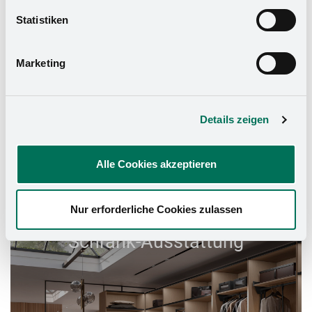
widerrufen. Mehr Informationen finden Sie in unserer
Statistiken
Datenschutzerklärung
und in unserem
Impressum
.
Marketing
Details zeigen
Alle Cookies akzeptieren
Nur erforderliche Cookies zulassen
Schrank-Ausstattung