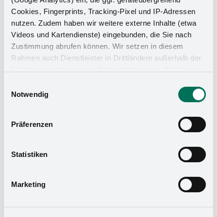
Das Stauraumwunder für Ihr
Cookies, Fingerprints, Tracking-Pixel und IP-Adressen
nutzen. Zudem haben wir weitere externe Inhalte (etwa
Badezimmer
Videos und Kartendienste) eingebunden, die Sie nach
Zustimmung abrufen können. Wir setzen in diesem
Rahmen auch Dienstleister in Drittländern außerhalb der
EU ohne angemessenes Datenschutzniveau (USA) ein,
was das Risiko beinhaltet, dass Behörden auf die Daten
Einwilligungsauswahl
zu Sicherheits- und Überwachungszwecken zugreifen,
Notwendig
ohne dass Sie hierüber informiert werden oder
Rechtsmittel einlegen können. Mit Ihrer Einstellung
Präferenzen
willigen Sie in die oben beschriebenen Vorgänge ein. Sie
können die Einwilligung mit Wirkung für die Zukunft
widerrufen. Mehr Informationen finden Sie in unserer
Statistiken
Datenschutzerklärung
und in unserem
Impressum
.
Marketing