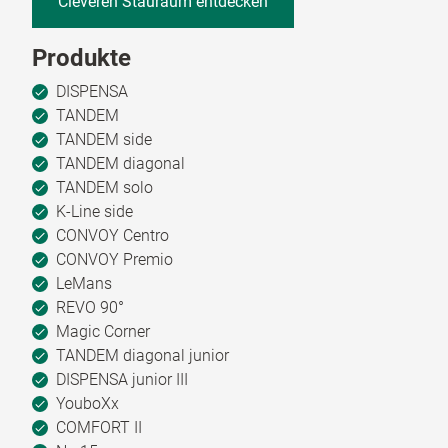
Cleveren Stauraum entdecken
Produkte
DISPENSA
TANDEM
TANDEM side
TANDEM diagonal
TANDEM solo
K-Line side
CONVOY Centro
CONVOY Premio
LeMans
REVO 90°
Magic Corner
TANDEM diagonal junior
DISPENSA junior III
YouboXx
COMFORT II