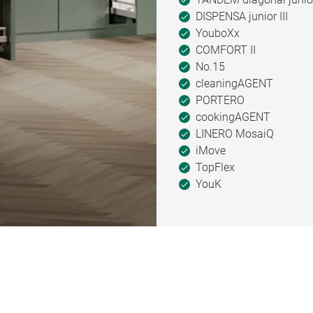
DISPENSA junior III
YouboXx
COMFORT II
No.15
cleaningAGENT
PORTERO
cookingAGENT
LINERO MosaiQ
iMove
TopFlex
YouK