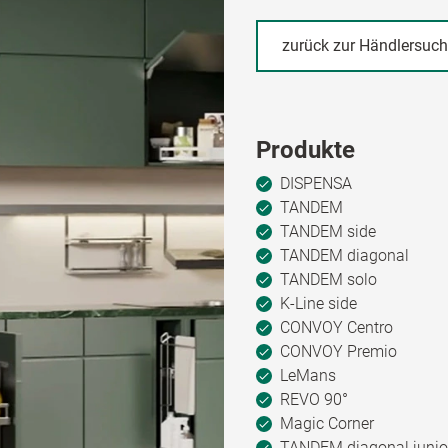
zurück zur Händlersuc
Produkte
DISPENSA
TANDEM
TANDEM side
TANDEM diagonal
TANDEM solo
K-Line side
CONVOY Centro
CONVOY Premio
LeMans
REVO 90°
Magic Corner
TANDEM diagonal junio