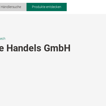
r Händlersuche
Produkte entdecken
Lech
e Handels GmbH