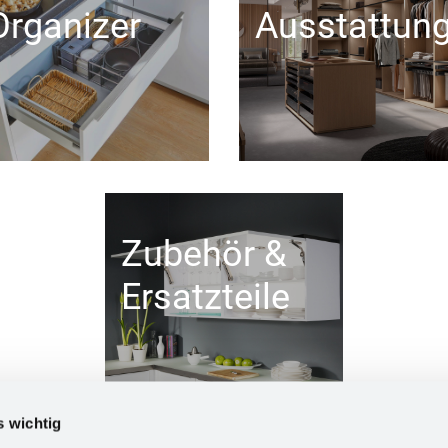
Organizer
Ausstattun
Zubehör &
Ersatzteile
s wichtig