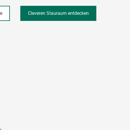
he
Cleveren Stauraum entdecken
r