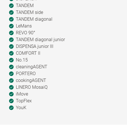
TANDEM
TANDEM side
TANDEM diagonal
LeMans
REVO 90°
TANDEM diagonal junior
DISPENSA junior III
COMFORT II
No.15
cleaningAGENT
PORTERO
cookingAGENT
LINERO MosaiQ
iMove
TopFlex
YouK