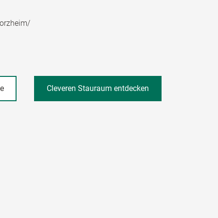
forzheim/
he
Cleveren Stauraum entdecken