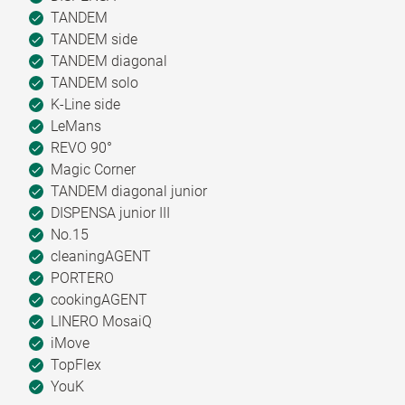
TANDEM
TANDEM side
TANDEM diagonal
TANDEM solo
K-Line side
LeMans
REVO 90°
Magic Corner
TANDEM diagonal junior
DISPENSA junior III
No.15
cleaningAGENT
PORTERO
cookingAGENT
LINERO MosaiQ
iMove
TopFlex
YouK