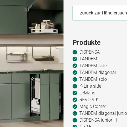
zurück zur Händlersuc
Produkte
DISPENSA
TANDEM
TANDEM side
TANDEM diagonal
TANDEM solo
K-Line side
LeMans
REVO 90°
Magic Corner
TANDEM diagonal junio
DISPENSA junior III
No.15