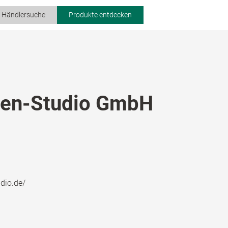
r Händlersuche
Produkte entdecken
hen-Studio GmbH
udio.de/