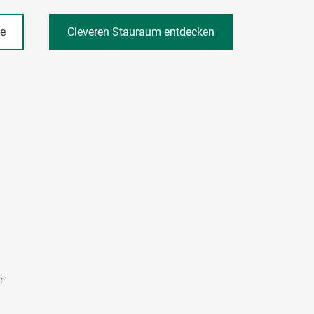
he
Cleveren Stauraum entdecken
r