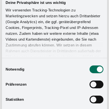
Deine Privatsphäre ist uns wichtig
Wir verwenden Tracking-Technologien zu
Marketingzwecken und setzen hierzu auch Drittanbieter
(Google Analytics) ein, die ggf. geräteübergreifend
Cookies, Fingerprints, Tracking-Pixel und IP-Adressen
nutzen. Zudem haben wir weitere externe Inhalte (etwa
Videos und Kartendienste) eingebunden, die Sie nach
Zustimmung abrufen können. Wir setzen in diesem
Küchen-Organizer
Rahmen auch Dienstleister in Drittländern außerhalb der
EU ohne angemessenes Datenschutzniveau (USA) ein,
was das Risiko beinhaltet, dass Behörden auf die Daten
Einwilligungsauswahl
zu Sicherheits- und Überwachungszwecken zugreifen,
Notwendig
ohne dass Sie hierüber informiert werden oder
Rechtsmittel einlegen können. Mit Ihrer Einstellung
Präferenzen
willigen Sie in die oben beschriebenen Vorgänge ein. Sie
können die Einwilligung mit Wirkung für die Zukunft
widerrufen. Mehr Informationen finden Sie in unserer
Statistiken
Datenschutzerklärung
und in unserem
Impressum
.