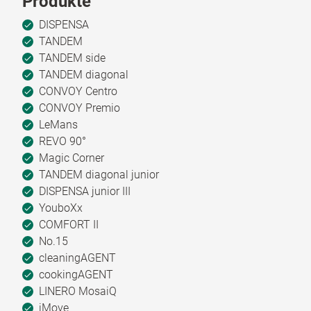
Produkte
DISPENSA
TANDEM
TANDEM side
TANDEM diagonal
CONVOY Centro
CONVOY Premio
LeMans
REVO 90°
Magic Corner
TANDEM diagonal junior
DISPENSA junior III
YouboXx
COMFORT II
No.15
cleaningAGENT
cookingAGENT
LINERO MosaiQ
iMove