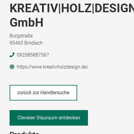
KREATIV|HOLZ|DESIG
GmbH
Burgstraße
95463 Bindlach
092085887567
https://www.kreativholzdesign.de/
zurück zur Händlersuche
Cleveren Stauraum entdecken