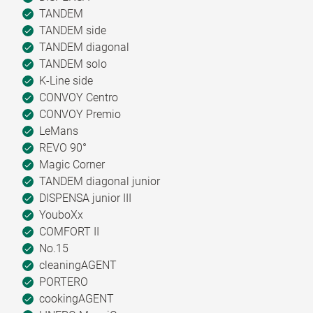
TANDEM
TANDEM side
TANDEM diagonal
TANDEM solo
K-Line side
CONVOY Centro
CONVOY Premio
LeMans
REVO 90°
Magic Corner
TANDEM diagonal junior
DISPENSA junior III
YouboXx
COMFORT II
No.15
cleaningAGENT
PORTERO
cookingAGENT