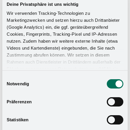
Deine Privatsphäre ist uns wichtig
Wir verwenden Tracking-Technologien zu
Marketingzwecken und setzen hierzu auch Drittanbieter
(Google Analytics) ein, die ggf. geräteübergreifend
Cookies, Fingerprints, Tracking-Pixel und IP-Adressen
nutzen. Zudem haben wir weitere externe Inhalte (etwa
Videos und Kartendienste) eingebunden, die Sie nach
Zustimmung abrufen können. Wir setzen in diesem
Küchen-Organizer
Rahmen auch Dienstleister in Drittländern außerhalb der
EU ohne angemessenes Datenschutzniveau (USA) ein,
was das Risiko beinhaltet, dass Behörden auf die Daten
Einwilligungsauswahl
zu Sicherheits- und Überwachungszwecken zugreifen,
Notwendig
ohne dass Sie hierüber informiert werden oder
Rechtsmittel einlegen können. Mit Ihrer Einstellung
Präferenzen
willigen Sie in die oben beschriebenen Vorgänge ein. Sie
können die Einwilligung mit Wirkung für die Zukunft
widerrufen. Mehr Informationen finden Sie in unserer
Statistiken
Datenschutzerklärung
und in unserem
Impressum
.