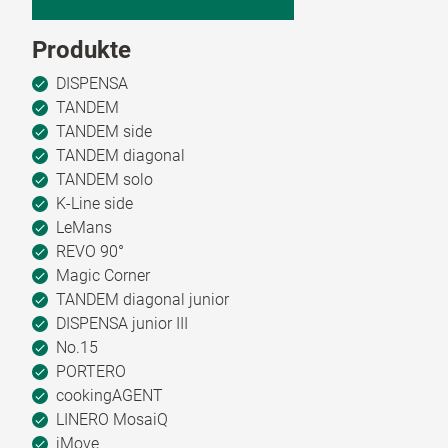
Produkte
DISPENSA
TANDEM
TANDEM side
TANDEM diagonal
TANDEM solo
K-Line side
LeMans
REVO 90°
Magic Corner
TANDEM diagonal junior
DISPENSA junior III
No.15
PORTERO
cookingAGENT
LINERO MosaiQ
iMove