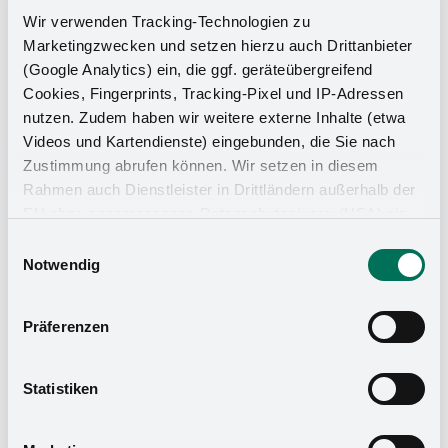
Wir verwenden Tracking-Technologien zu
Marketingzwecken und setzen hierzu auch Drittanbieter
(Google Analytics) ein, die ggf. geräteübergreifend
Cookies, Fingerprints, Tracking-Pixel und IP-Adressen
nutzen. Zudem haben wir weitere externe Inhalte (etwa
Videos und Kartendienste) eingebunden, die Sie nach
Küchen-Organizer
Zustimmung abrufen können. Wir setzen in diesem
Rahmen auch Dienstleister in Drittländern außerhalb der
EU ohne angemessenes Datenschutzniveau (USA) ein,
was das Risiko beinhaltet, dass Behörden auf die Daten
Einwilligungsauswahl
zu Sicherheits- und Überwachungszwecken zugreifen,
Notwendig
ohne dass Sie hierüber informiert werden oder
Rechtsmittel einlegen können. Mit Ihrer Einstellung
Präferenzen
willigen Sie in die oben beschriebenen Vorgänge ein. Sie
können die Einwilligung mit Wirkung für die Zukunft
widerrufen. Mehr Informationen finden Sie in unserer
Statistiken
Datenschutzerklärung
und in unserem
Impressum
.