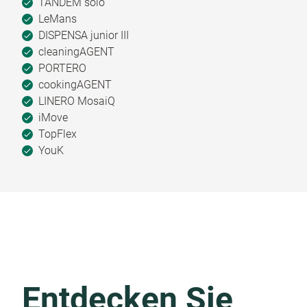
TANDEM solo
LeMans
DISPENSA junior III
cleaningAGENT
PORTERO
cookingAGENT
LINERO MosaiQ
iMove
TopFlex
YouK
Entdecken Sie