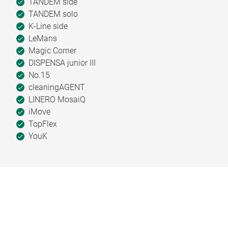
TANDEM side
TANDEM solo
K-Line side
LeMans
Magic Corner
DISPENSA junior III
No.15
cleaningAGENT
LINERO MosaiQ
iMove
TopFlex
YouK