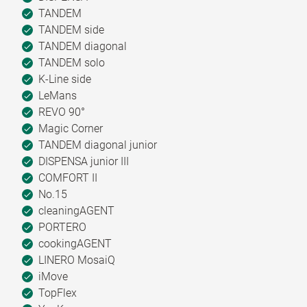
TANDEM
TANDEM side
TANDEM diagonal
TANDEM solo
K-Line side
LeMans
REVO 90°
Magic Corner
TANDEM diagonal junior
DISPENSA junior III
COMFORT II
No.15
cleaningAGENT
PORTERO
cookingAGENT
LINERO MosaiQ
iMove
TopFlex