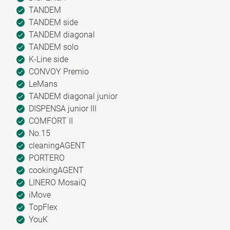
TANDEM
TANDEM side
TANDEM diagonal
TANDEM solo
K-Line side
CONVOY Premio
LeMans
TANDEM diagonal junior
DISPENSA junior III
COMFORT II
No.15
cleaningAGENT
PORTERO
cookingAGENT
LINERO MosaiQ
iMove
TopFlex
YouK