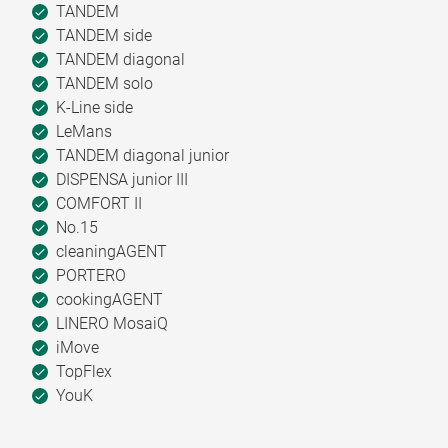
TANDEM
TANDEM side
TANDEM diagonal
TANDEM solo
K-Line side
LeMans
TANDEM diagonal junior
DISPENSA junior III
COMFORT II
No.15
cleaningAGENT
PORTERO
cookingAGENT
LINERO MosaiQ
iMove
TopFlex
YouK