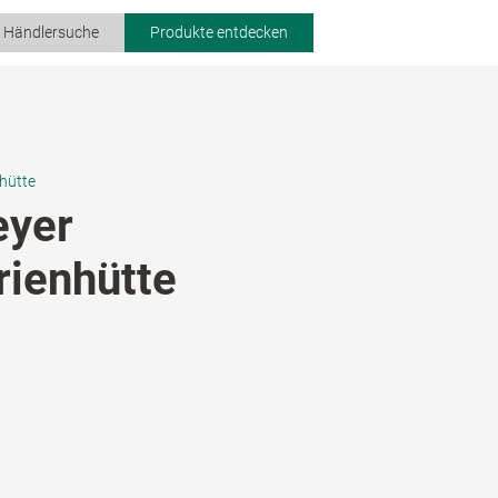
r Händlersuche
Produkte entdecken
hütte
eyer
ienhütte