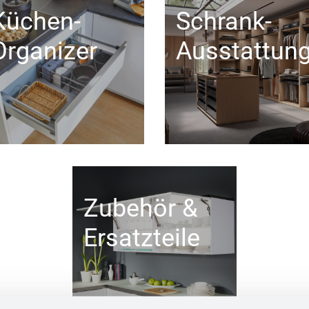
Küchen-
Schrank-
Organizer
Ausstattun
Zubehör &
Ersatzteile