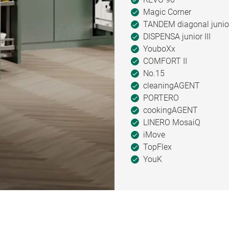
Magic Corner
TANDEM diagonal junio
DISPENSA junior III
YouboXx
COMFORT II
No.15
cleaningAGENT
PORTERO
cookingAGENT
LINERO MosaiQ
iMove
TopFlex
YouK