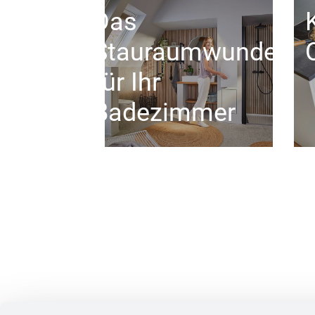
Das
Stauraumwunder
für Ihr
Badezimmer