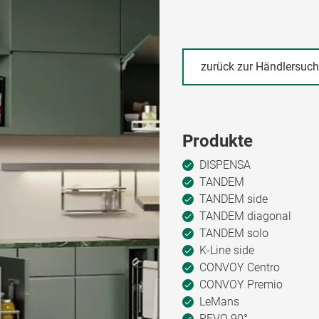
zurück zur Händlersuc
Produkte
DISPENSA
TANDEM
TANDEM side
TANDEM diagonal
TANDEM solo
K-Line side
CONVOY Centro
CONVOY Premio
LeMans
REVO 90°