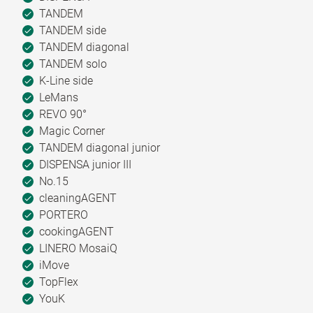
TANDEM
TANDEM side
TANDEM diagonal
TANDEM solo
K-Line side
LeMans
REVO 90°
Magic Corner
TANDEM diagonal junior
DISPENSA junior III
No.15
cleaningAGENT
PORTERO
cookingAGENT
LINERO MosaiQ
iMove
TopFlex
YouK